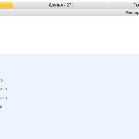
Друзья
( 27 )
Га
Мне н
а
но
зано
зано
ны