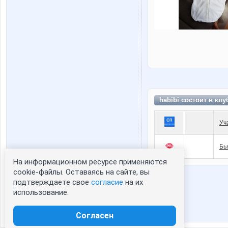
habibi состоит в
клу
Уч
Бь
На информационном ресурсе применяются
Статистика портрета:
cookie-файлы. Оставаясь на сайте, вы
подтверждаете свое
согласие
на их
сейчас просматривают портрет - 0
использование.
зарегистрированные пользователи
посетившие портрет за 7 дней - 0
Согласен