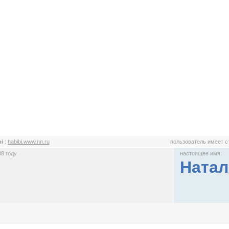
bi
:
habibi.www.nn.ru
пользователь имеет 
8 году
настоящее имя:
Натал